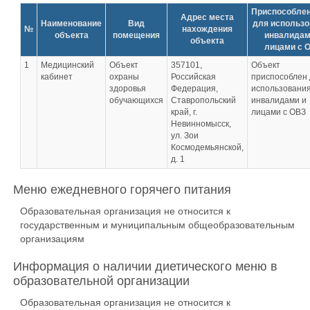
Приспособле
Адрес места
Наименование
Вид
для использо
№
нахождения
объекта
помещения
инвалидам
объекта
лицами с 
1
Медицинский
Объект
357101,
Объект
кабинет
охраны
Российская
приспособлен
здоровья
Федерация,
использовани
обучающихся
Ставропольский
инвалидами и
край, г.
лицами с ОВЗ
Невинномысск,
ул. Зои
Космодемьянской,
д. 1
Меню ежедневного горячего питания
Образовательная организация не относится к
государственным и муниципальным общеобразовательным
организациям
Информация о наличии диетического меню в
образовательной организации
Образовательная организация не относится к