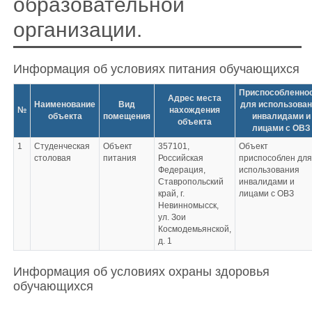
образовательной
организации.
Информация об условиях питания обучающихся
Приспособленно
Адрес места
Наименование
Вид
для использова
№
нахождения
объекта
помещения
инвалидами и
объекта
лицами с ОВЗ
1
Студенческая
Объект
357101,
Объект
столовая
питания
Российская
приспособлен для
Федерация,
использования
Ставропольский
инвалидами и
край, г.
лицами с ОВЗ
Невинномысск,
ул. Зои
Космодемьянской,
д. 1
Информация об условиях охраны здоровья
обучающихся